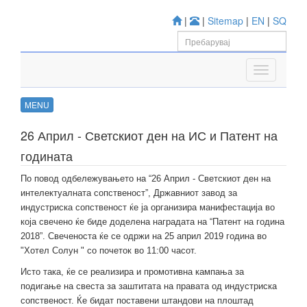
|
|
Sitemap
|
EN
|
SQ
MENU
26 Април - Светскиот ден на ИС и Патент на
годината
По повод одбележувањето на “26 Април - Светскиот ден на
интелектуалната сопственост”, Државниот завод за
индустриска сопственост ќе ја организира манифестација во
која свечено ќе биде доделена нагрaдата на “Патент на година
2018”. Свеченоста ќе се одржи на 25 април 2019 година во
"Хотел Солун " со почеток во 11:00 часот.
Исто така, ќе се реализира и промотивна кампања за
подигање на свеста за заштитата на правата од индустриска
сопственост. Ќе бидат поставени штандови на плоштад