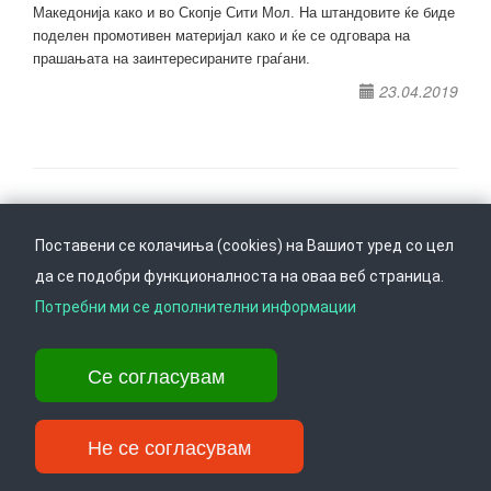
Македонија како и во Скопје Сити Мол. На штандовите ќе биде
поделен промотивен материјал како и ќе се одговара на
прашањата на заинтересираните граѓани.
23.04.2019
Следете не на
Врати се горе
Поставени се колачиња (cookies) на Вашиот уред со цел
да се подобри функционалноста на оваа веб страница.
Потребни ми се дополнителни информации
Ул. Даме Груев 14, Катна гаража Беко на 1-виот кат, 1000 Скопје,
Тел: +389 2 3103 601 (641), Факс: +389 2 3137 149 |
Се согласувам
info@ippo.gov.mk
©
2026
. ·
Privacy
·
Terms
Не се согласувам