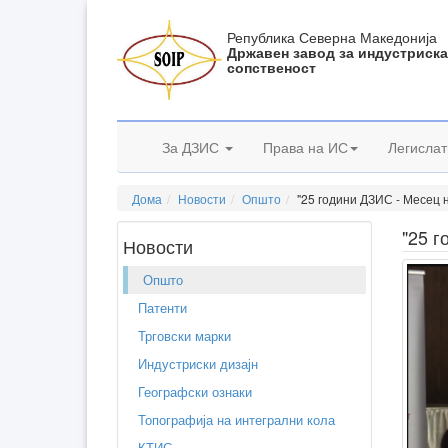
Република Северна Македонија
Државен завод за индустриск
сопственост
За ДЗИС
Права на ИС
Легислат
Дома
Новости
Општо
"25 години ДЗИС - Месец н
"25 г
Новости
Општо
Патенти
Трговски марки
Индустриски дизајн
Географски ознаки
Топографија на интегрални кола
КТИС