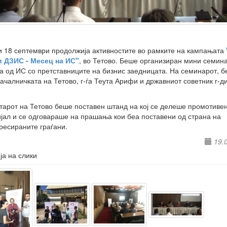
и 18 септември продолжија активностите во рамките на кампањата
и ДЗИС - Месец на ИС"
, во Тетово. Беше организиран мини семина
а од ИС со претставниците на бизнис заедницата. На семинарот, б
ачалничката на Тетово, г-ѓа Теута Арифи и државниот советник г-д
тарот на Тетово беше поставен штанд на кој се делеше промотиве
јал и се одговараше на прашања кои беа поставени од страна на
ресираните граѓани.
19.
ја на слики