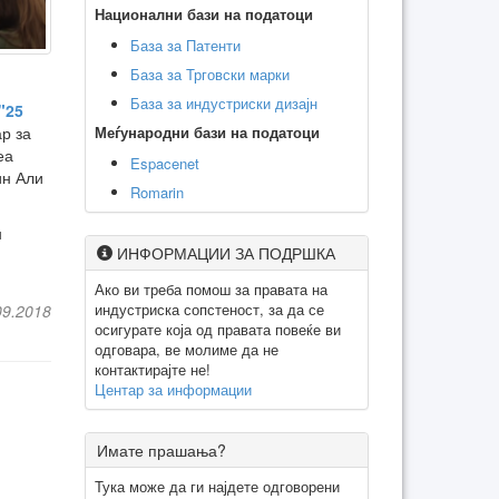
Национални бази на податоци
База за Патенти
База за Трговски марки
База за индустриски дизајн
"25
Меѓународни бази на податоци
р за
еа
Espacenet
ин Али
Romarin
н
ИНФОРМАЦИИ ЗА ПОДРШКА
Ако ви треба помош за правата на
индустриска сопстеност, за да се
09.2018
осигурате која од правата повеќе ви
одговара, ве молиме да не
контактирајте не!
Центар за информации
Имате прашања?
Тука може да ги најдете одговорени