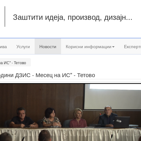
Заштити идеја, производ, дизајн...
а
ива
Услуги
Новости
Корисни информации
Експерт
а ИС" - Тетово
одини ДЗИС - Месец на ИС" - Тетово