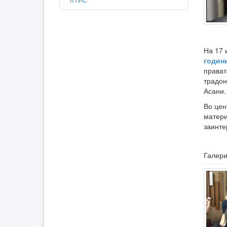
На 17 
годин
прават
традон
Асани.
Во цен
матери
заинте
Галери