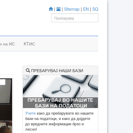
|
|
Sitemap
|
EN
|
SQ
и на ИС
KTИС
ПРЕБАРУВАЈ НАШИ БАЗИ
Учете
како да пребарувате во нашите
бази на податоци, и како да дојдете
до вредните информации брзо и
лесно!