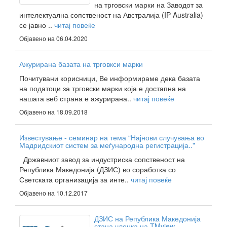
на трговски марки на Заводот за
интелектуална сопственост на Австралија (IP Australia)
се јавно ..
читај повеќе
Објавено на 06.04.2020
Ажурирана базата на трговкси марки
Почитувани корисници, Ве информираме дека базата
на податоци за трговски марки која е достапна на
нашата веб страна е ажурирана..
читај повеќе
Објавено на 18.09.2018
Известување - семинар на тема “Најнови случувања во
Мадридскиот систем за меѓународна регистрација.."
Државниот завод за индустриска сопственост на
Република Македонија (ДЗИС) во соработка со
Светската организација за инте..
читај повеќе
Објавено на 10.12.2017
ДЗИС на Република Македонија
стана членка на TMview