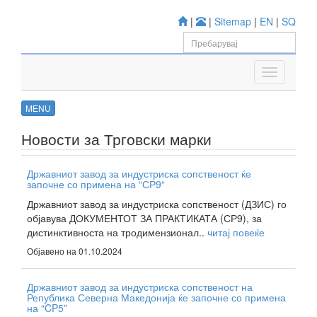
|
|
Sitemap
|
EN
|
SQ
MENU
Новости за Трговски марки
Државниот завод за индустриска сопственост ќе
започне со примена на “СР9“
Државниот завод за индустриска сопственост (ДЗИС) го
објавува ДОКУМЕНТОТ ЗА ПРАКТИКАТА (СР9), за
дистинктивноста на тродимензионал..
читај повеќе
Објавено на 01.10.2024
Државниот завод за индустриска сопственост на
Република Северна Македонија ќе започне со примена
на “CP5”