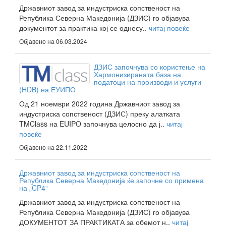
Државниот завод за индустриска сопственост на
Република Северна Македонија (ДЗИС) го објавува
документот за практика кој се однесу..
читај повеќе
Објавено на 06.03.2024
ДЗИС започнува со користење на
Хармонизираната база на
податоци на производи и услуги
(HDB) на ЕУИПО
Од 21 ноември 2022 година Државниот завод за
индустриска сопственост (ДЗИС) преку алатката
TMClass на EUIPO започнува целосно да ј..
читај
повеќе
Објавено на 22.11.2022
Државниот завод за индустриска сопственост на
Република Северна Македонија ќе започне со примена
на „CP4“
Државниот завод за индустриска сопственост на
Република Северна Македонија (ДЗИС) го објавува
ДОКУМЕНТОТ ЗА ПРАКТИКАТА за обемот н..
читај