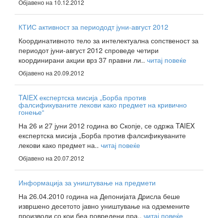
Објавено на 10.12.2012
КТИС активност за периододт јуни-август 2012
Координативното тело за интелектуална сопственост за
периодот јуни-август 2012 спроведе четири
координирани акции врз 37 правни ли..
читај повеќе
Објавено на 20.09.2012
TAIEX експертска мисија „Борба против
фалсификуваните лекови како предмет на кривично
гонење“
На 26 и 27 јуни 2012 година во Скопје, се одржа TAIEX
експертска мисија „Борба против фалсификуваните
лекови како предмет на..
читај повеќе
Објавено на 20.07.2012
Информација за уништување на предмети
На 26.04.2010 година на Депонијата Дрисла беше
извршено десетото јавно уништување на одземените
производи со кои беа повредени пра..
читај повеќе