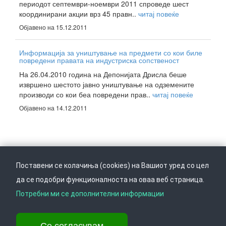
периодот септември-ноември 2011 спроведе шест
координирани акции врз 45 правн..
читај повеќе
Објавено на 15.12.2011
Информација за уништување на предмети со кои биле
повредени правата на индустриска сопственост
На 26.04.2010 година на Депонијата Дрисла беше
извршено шестото јавно уништување на одземените
производи со кои беа повредени прав..
читај повеќе
Објавено на 14.12.2011
Поставени се колачиња (cookies) на Вашиот уред со цел
да се подобри функционалноста на оваа веб страница.
Следете не на
Врати се горе
Потребни ми се дополнителни информации
Се согласувам