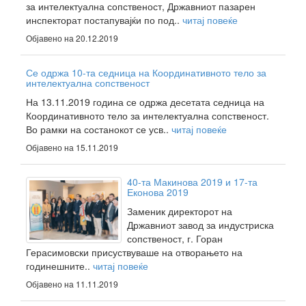
за интелектуална сопственост, Државниот пазарен
инспекторат постапувајќи по под..
читај повеќе
Објавено на 20.12.2019
Се одржа 10-та седница на Координативното тело за
интелектуална сопственост
На 13.11.2019 година се одржа десетата седница на
Координативното тело за интелектуална сопственост.
Во рамки на состанокот се усв..
читај повеќе
Објавено на 15.11.2019
40-та Макинова 2019 и 17-та
Еконова 2019
Заменик директорот на
Државниот завод за индустриска
сопственост, г. Горан
Герасимовски присуствуваше на отворањето на
годинешните..
читај повеќе
Објавено на 11.11.2019