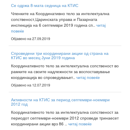
Се одржа 8-мата седница на КТИС
Членките на Координативно тело за интелектуална
сопственост,Царинската управа и Пазарната
инспекција на 6 септември 2019 година сп..
читај
повеќе
Објавено на 27.09.2019
Спроведени три координирани акции од страна на
КТИС во месец Јуни 2019 година
Координативното тело за интелектуална сопственост во
рамките на своите надлежности за воспоставување
координација во спроведувањет..
читај повеќе
Објавено на 12.07.2019
Активности на КТИС за период септември-ноември
2012 год
Координативното тело за интелектуална сопственост за
периодот септември-ноември 2012 спроведе тринаесет
координирани акции врз 86 ..
читај повеќе