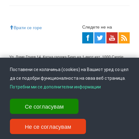
Следете не на
Врати се горе
Ул. Даме Груев 14, Катна гаража Беко на 1-виот кат, 1000 Скопје,
Тел: +389 2 3103 601 (641), Факс: +389 2 3137 149 |
info@ippo.gov.mk
Поставени се колачиња (cookies) на Вашиот уред со цел
©
2026
. ·
Privacy
·
Terms
да се подобри функционалноста на оваа веб страница.
Потребни ми се дополнителни информации
Се согласувам
Не се согласувам