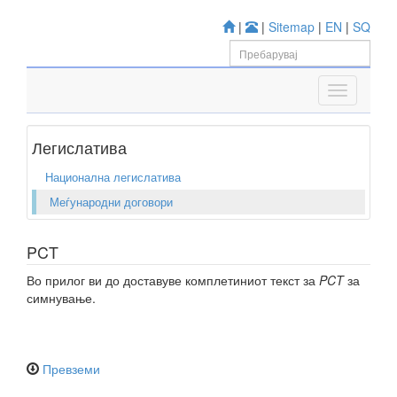
|
|
Sitemap
|
EN
|
SQ
Легислатива
Национална легислатива
Меѓународни договори
PCT
Во прилог ви до доставуве комплетиниот текст за
PCT
за
симнување.
Превземи