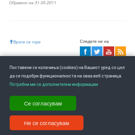
Објавено на 31.05.2011
Следете не на
Врати се горе
Поставени се колачиња (cookies) на Вашиот уред со цел
Ул. Даме Груев 14, Катна гаража Беко на 1-виот кат, 1000 Скопје,
Тел: +389 2 3103 601 (641), Факс: +389 2 3137 149 |
да се подобри функционалноста на оваа веб страница.
info@ippo.gov.mk
Потребни ми се дополнителни информации
©
2026
. ·
Privacy
·
Terms
Се согласувам
Не се согласувам