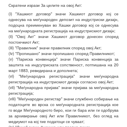
Скратени изрази За целите на овој Акт:
(i) "Хашкиот договор" значи Хашкиот договор кој се
однесува на меѓународен депозит на индустриски дизајн,
подоцна преименуван во Хашки договор кој се однесува
на меѓународната регистрација на индустрискиот дизајн;
(ii) "Овој Акт'' значи Хашкиот договор донесен според
постоечкиот Акт;
(iii) "Правилник" значи правилник според овој Акт;
(iv) "Пропишано" значи пропишано според Правилникот;
(v) "Париска конвенција" значи Париска конвенција за
заштита на индсутриската сопственост, потпишана на 20
март 1883, ревидирана и дополнета;
(vi) "Меѓународна регистрација" значи меѓународна
регистрација на индустрискиот дизајн согласно овој Акт;
(vii) "Меѓународна пријава" значи пријава за меѓународна
регистрација;
(viii) "Меѓународен регистар" значи службено собирање на
податоците во врска со меѓународната регистрација кое
го води Меѓународното биро, кои ги бара или ги одобрува
за архивирање овој Акт или Правилникот, без оглед на
медиумот на кој тие податоци се чуваат;