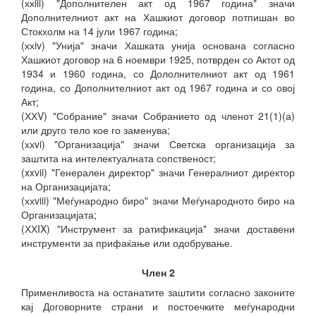
(ххiii) "Дополнителен акт од 1967 година" значи
Дополнителниот акт на Хашкиот договор потпишан во
Стокхолм на 14 јули 1967 година;
(ххiv) "Унија" значи Хашката унија основана согласно
Хашкиот договор на 6 ноември 1925, потврден со Актот од
1934 и 1960 година, со Дололнителниот акт од 1961
година, со Дополнителниот акт од 1967 година и со овој
Акт;
(ХХV) "Собрание" значи Собранието од членот 21(1)(а)
или друго тело кое го заменува;
(ххvi) "Организација" значи Светска организација за
заштита на интелектуалната сопственост;
(xxvii) "Генерален директор" значи Генералниот директор
на Организацијата;
(ххviii) "Меѓународно биро" значи Меѓународното биро на
Организацијата;
(ХХIX) "Инструмент за ратификација" значи доставени
инструменти за прифаќање или одобрување.
Член 2
Применливоста на останатите заштити согласно законите
кај Договорните страни и постоечките меѓународни