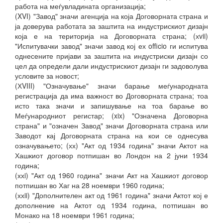
работа на меѓувладината организација;
(XVI) "Завод" значи агенција на која Договорната страна и
ја доверува работата за заштита на индустрискиот дизајн
која е на територија на Договорната страна; (хvii)
"Испитувачки завод" значи завод кој ех officio ги испитува
однесените пријави за заштита на индустриски дизајн со
цел да определи дали индустрискиот дизајн ги задоволува
условите за новост;
(ХVIII) "Означување" значи барање меѓународната
регистрација да има важност во Договорната страна; тоа
исто така значи и запишување на тоа барање во
Меѓународниот регистар; (xix) "Означена Договорна
страна" и "означен Завод" значи Договорната страна или
Заводот кај Договорната страна на кои се однесува
означувањето; (хх) "Акт од 1934 година" значи Актот на
Хашкиот договор потпишан во Лондон на 2 јуни 1934
година;
(ххi) "Акт од 1960 година" значи Акт на Хашкиот договор
потпишан во Хаг на 28 ноември 1960 година;
(ххii) "Дополнителен акт од 1961 година" значи Актот кој е
дополнение на Актот од 1934 година, потпишан во
Монако на 18 ноември 1961 година;