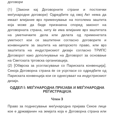
договори
(1) [Закони кај Договорните страни и постоечки
меѓународни договори) Одредбите од овој Акт нема да
имаат влијание врз применување на поголема заштита
која може да биде признаена според законот на
договорната страна, ниту ќе има влијание врз заштитата
на уметничките дела или делата од применетата
уметност кои се заштитени согласно договорите и
конвенциите за заштита на авторското право, или врз
заштитата на индустрискиот дизајн согласно ТРИПС
Договорот како дополнување на Договорот за основање
на Светската трговска организација.
(2) [Обврска за усогласување со Париската конвенција].
Секоја Договорна страна ќе се усргласи со одредбите од
Париската конвенција кои се однесуваат на индустрискиот
дизајн.
ОДДЕЛ I: МЕЃУНАРОДНА ПРИЈАВА И МЕЃУНАРОДНА
РЕГИСТРАЦИЈА
Член 3
Право за поднесување меѓународна пријава Секое лице
кое е државјанин на земјата која е Договорна страна или