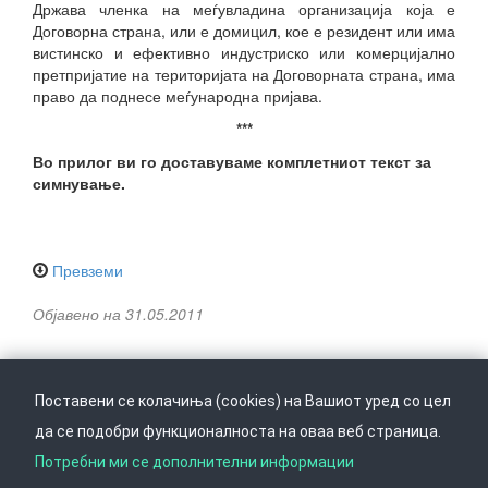
Држава членка на меѓувладина организација која е
Договорна страна, или е домицил, кое е резидент или има
вистинско и ефективно индустриско или комерцијално
претпријатие на територијата на Договорната страна, има
право да поднесе меѓународна пријава.
***
Во прилог ви го доставуваме комплетниот текст за
симнување.
Превземи
Објавено на 31.05.2011
Поставени се колачиња (cookies) на Вашиот уред со цел
да се подобри функционалноста на оваа веб страница.
Следете не на
Врати се горе
Потребни ми се дополнителни информации