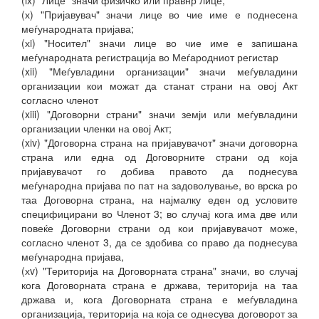
(ix) "Лице" значи физичко или правнр лице;
(х) "Пријавувач" значи лице во чие име е поднесена
меѓународната пријава;
(хi) "Носител" значи лице во чие име е запишана
меѓународната регистрација во Меѓародниот регистар
(xii) "Меѓувладини организации" значи меѓувладини
организации кои можат да станат страни на овој Акт
согласно членот
(xiii) "Договорни страни" значи земји или меѓувладини
организации членки на овој Акт;
(xiv) "Дoговорна страна на пријавувачот" значи договорна
страна или една од Договорните страни од која
пријавувачот го добива правото да поднесува
меѓународна пријава по пат на задоволување, во врска ро
таа Договорна страна, на најмалку еден од условите
специфицирани во Членот 3; во случај кога има две или
повеќе Договорни страни од кои пријавувачот може,
согласно членот 3, да се здобива со право да поднесува
меѓународна пријава,
(хv) "Територија на Договорната страна" значи, во случај
кога Договорната страна е држава, територија на таа
држава и, кога Договорната страна е меѓувладина
организација, територија на која се однесува договорот за