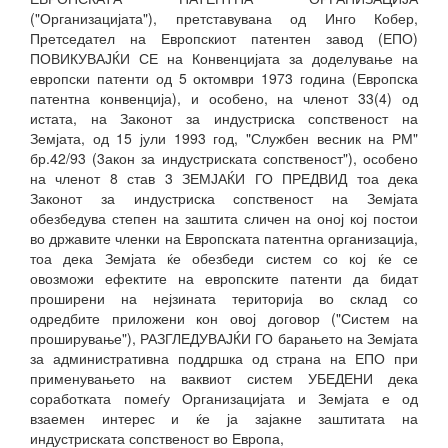
("Организацијата"), претставувана од Инго Кобер,
Претседател на Европскиот патентен завод (ЕПО)
ПОВИКУВАЈЌИ СЕ на Конвенцијата за доделување на
европски патенти од 5 октомври 1973 година (Европска
патентна конвенција), и особено, на членот 33(4) од
истата, на Законот за индустриска сопственост на
Земјата, од 15 јули 1993 год, "Службен весник на РМ"
бр.42/93 (3акон за индустриската сопственост"), особено
на членот 8 став 3 ЗЕМЈАЌИ ГО ПРЕДВИД тоа дека
Законот за индустриска сопственост на Земјата
обезбедува степен на заштита сличен на оној кој постои
во државите членки на Европската патентна организација,
тоа дека Земјата ќе обезбеди систем со кој ќе се
овозможи ефектите на европските патенти да бидат
проширени на нејзината територија во склад со
одредбите приложени кон овој договор ("Систем на
проширување"), РАЗГЛЕДУВАЈЌИ ГО барањето на Земјата
за административна поддршка од страна на ЕПО при
применувањето на ваквиот систем УБЕДЕНИ дека
соработката помеѓу Организацијата и Земјата е од
взаемен интерес и ќе ја зајакне заштитата на
индустриската сопственост во Европа,