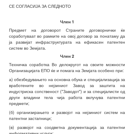
СЕ СОГЛАСИЈА ЗА СЛЕДНОТО
Член 1
Предмет на договорот Страните договорнички ќе
соработуваат во рамките на овој договор за понатаму да
ја развијат инфраструктурата на ефикасен патентен
систем во Земјата.
Член 2
Техничка соработка Во делокругот на своите можности
Организацијата ЕПО ќе и помага на Земјата особено при:
а) обезбедувањето на основна обука и специјализација за
вработените во нејзиниот Завод за заштита на
индустриска сопственост ("Заводот") и за специјалисти од
други владини тела чија работа вклучува патентни
предмети;
(б) организирањето и развојот на нејзиниот систем на
патентни застапници;
(в) развојот на соодветна документација за патентни
информативни услуги;