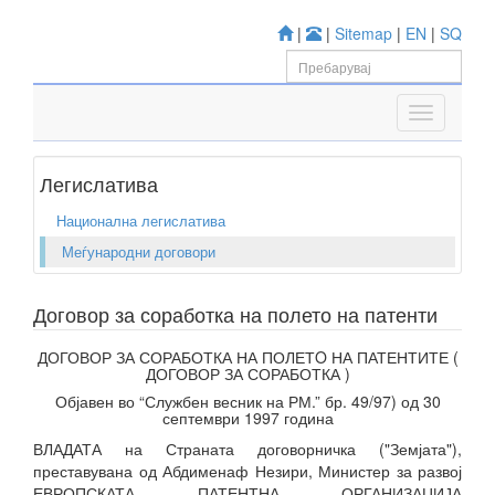
|
|
Sitemap
|
EN
|
SQ
Легислатива
Национална легислатива
Меѓународни договори
Договор за соработка на полето на патенти
ДОГОВОР ЗА СОРАБОТКА НА ПОЛЕТO НА ПАТЕНТИТЕ (
ДОГОВОР ЗА СОРАБОТКА )
Објавен во “Службен весник на РМ.” бр. 49/97) од 30
септември 1997 година
ВЛАДАТА на Страната договорничка ("Земјата"),
преставувана од Абдименаф Незири, Министер за развој
ЕВРОПСКАТА ПАТЕНТНА ОРГАНИЗАЦИЈА