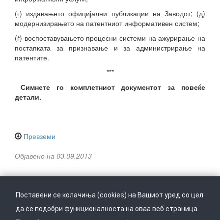
(г) издавањето официјални публикации на Заводот; (д)
модернизирањето на патентниот информативен систем;
(ѓ) воспоставувањето процесни системи на ажурирање на
постапката за признавање и за администрирање на
патентите.
***
Симнете го комплетниот документот за повеќе
детали.
Превземи
Објавено на 03.09.2013
Поставени се колачиња (cookies) на Вашиот уред со цел
да се подобри функционалноста на оваа веб страница.
Следете не на
Врати се горе