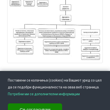
Поставени се колачиња (cookies) на Вашиот уред со цел
да се подобри функционалноста на оваа веб страница.
Следете не на
Врати се горе
Потребни ми се дополнителни информации
Се согласувам