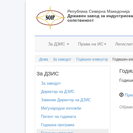
Република Северна Македонија
Државен завод за индустриск
сопственост
За ДЗИС
Права на ИС
Легислат
Дома
За заводот
Годишен извештај
Годишен из
Годиш
За ДЗИС
Годише
За заводот
Директор на ДЗИС
Пре
Заменик Директор на ДЗИС
Објаве
Меѓународни изложби
Патент на годината
Годишна програма
Годишен извештај