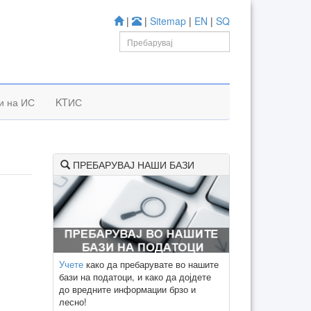
|
|
Sitemap
|
EN
|
SQ
и на ИС
KTИС
ПРЕБАРУВАЈ НАШИ БАЗИ
Учете
како да пребарувате во нашите
бази на податоци, и како да дојдете
до вредните информации брзо и
лесно!