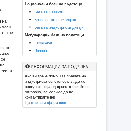
Национални бази на податоци
а
База за Патенти
База за Трговски марки
ј на
амален,
База за индустриски дизајн
атентни
Меѓународни бази на податоци
Espacenet
ави по
Romarin
ување
 се
 на
ИНФОРМАЦИИ ЗА ПОДРШКА
несени
Ако ви треба помош за правата на
индустриска сопстеност, за да се
осигурате која од правата повеќе ви
одговара, ве молиме да не
контактирајте не!
Центар за информации