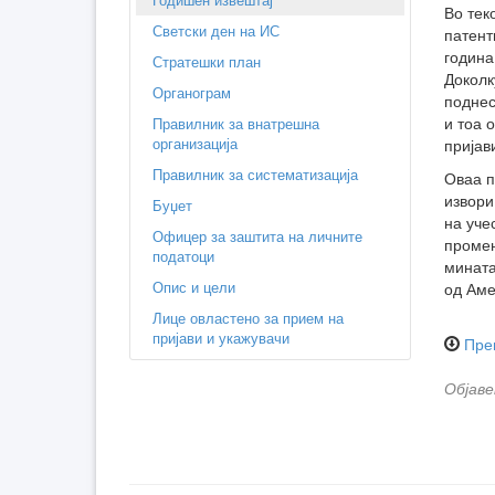
Во тек
Светски ден на ИС
патент
година
Стратешки план
Доколк
Органограм
поднес
и тоа 
Правилник за внатрешна
организација
пријав
Правилник за систематизација
Оваа п
извори
Буџет
на уче
Офицер за заштита на личните
промен
податоци
мината
Опис и цели
од Аме
Лице овластено за прием на
пријави и укажувачи
Пре
Објаве