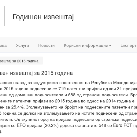
Годишен извештај
а
ива
Услуги
Новости
Корисни информации
Експерт
вештај за 2015 година
ен извештај за 2015 година
авниот завод за индустриска сопственост на Република Македонија
на 2015 година поднесени се 719 патентни пријави од кои 31 пријав
ени од домашни подноситеели и 688 од странски подносители. Бро
ените патентни пријави во 2015 година во однос на 2014 година е
ен за 25,4%. Зголемувањето на бројот на поднесените патентни пр
5 година се должи на зголемувањето на истите поднесени од стран
ители. Од вкупниот број на пријави поднесени од странски поднос
ијави се EPO пријави (20.2%) додека останатите 548 се Euro PCT п
).