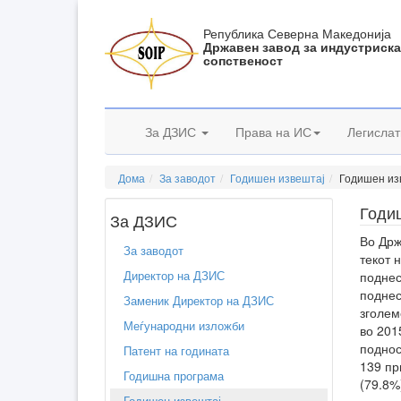
Република Северна Македонија
Државен завод за индустриск
сопственост
За ДЗИС
Права на ИС
Легислат
Дома
За заводот
Годишен извештај
Годишен из
Годиш
За ДЗИС
Во Држ
За заводот
текот 
Директор на ДЗИС
поднес
поднес
Заменик Директор на ДЗИС
зголем
Меѓународни изложби
во 201
поднос
Патент на годината
139 пр
Годишна програма
(79.8%
Годишен извештај