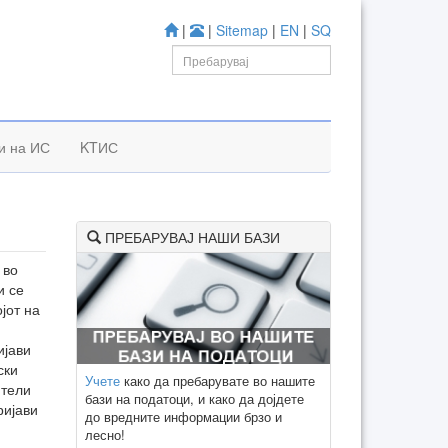
|
|
Sitemap
|
EN
|
SQ
и на ИС
KTИС
ПРЕБАРУВАЈ НАШИ БАЗИ
 во
и се
јот на
ијави
ски
Учете
како да пребарувате во нашите
ители
бази на податоци, и како да дојдете
ријави
до вредните информации брзо и
лесно!