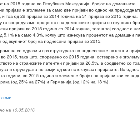
от на 2015 година во Република Македонија, бројот на домашните
ни пријави е зголемен за само две пријави во однос на предходнат
, и тоа од 29 пријави во 2014 година на 31 пријава во 2015 година.
у го споредуваме процентот на домашните пријави со вкупниот бро
ени пријави во 2015 година со 2014 година, тогаш тој сооднос е н
од 5.1% на само 4.3%, колку што изнесува процентот на домашни п
и од вкупниот број на поднесени пријави во 2015.
ромена се одрази и врз структурата на поднесените патентни приј
 во 2015, така што, споредено со 2015 година, остварено е зголем
ството на странските патентни пријави за 26,5%, а соодветно со тоа
ува и структурата по земји од кои потекнуваат пријавите. Во однос
та години, во 2015 година зголемен е бројот на пријави кои се под
рика (од 25% на 27%) и Германија (од 12% на 13 %).
вземи
но на 10.05.2016