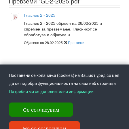
Превземи "GL-2-2025.pdf"
Гласник 2 - 2025
Гласник 2 - 2025 објавен на 28/02/2025 и
спремен за превземање. Гласникот се
обработува и објавува н..
Објавено на 28.02.2025
Превземи
Поставени се колачиња (cookies) на Вашиот уред со цел
да се подобри функционалноста на оваа веб страница.
Следете не на
Врати се горе
Потребни ми се дополнителни информации
Се согласувам
Ул. Даме Груев 14, Катна гаража Беко на 1-виот кат, 1000 Скопје,
Тел: +389 2 3103 601 (641), Факс: +389 2 3137 149 |
info@ippo.gov.mk
Не се согласувам