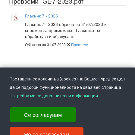
Превземи "GL-7-2023.pdf"
Гласник 7 - 2023
Гласник 7 - 2023 објавен на 31/07/2023 и
спремен за превземање. Гласникот се
обработува и објавува н..
Објавено на 31.07.2023
Превземи
Поставени се колачиња (cookies) на Вашиот уред со цел
да се подобри функционалноста на оваа веб страница.
Следете не на
Врати се горе
Потребни ми се дополнителни информации
Се согласувам
Ул. Даме Груев 14, Катна гаража Беко на 1-виот кат, 1000 Скопје,
Тел: +389 2 3103 601 (641), Факс: +389 2 3137 149 |
info@ippo.gov.mk
Не се согласувам