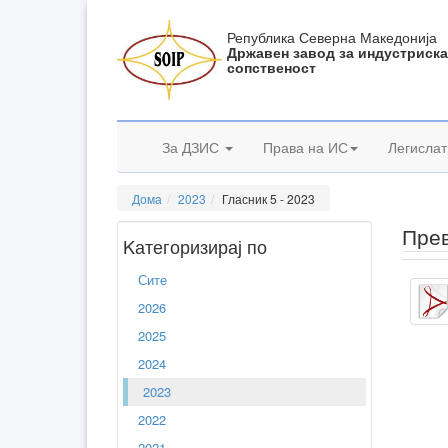
Република Северна Македонија
Државен завод за индустриск
сопственост
За ДЗИС
Права на ИС
Легислат
Дома
2023
Гласник 5 - 2023
Прев
Kатегоризирај по
Сите
2026
2025
2024
2023
2022
2021