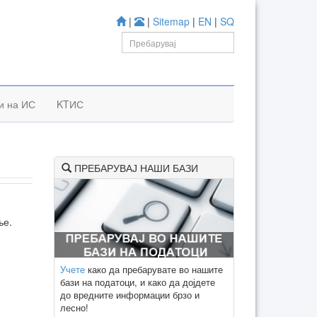
|
|
Sitemap
|
EN
|
SQ
к
и на ИС
KTИС
ПРЕБАРУВАЈ НАШИ БАЗИ
ње.
Учете
како да пребарувате во нашите
бази на податоци, и како да дојдете
до вредните информации брзо и
лесно!