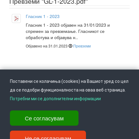
Превземи "GL-1-2023.pdf"
Гласник 1 - 2023
Гласник 1 - 2023 објавен на 31/01/2023 и
спремен за превземање. Гласникот се
обработува и објавува н..
Објавено на 31.01.2023
Превземи
Поставени се колачиња (cookies) на Вашиот уред со цел
да се подобри функционалноста на оваа веб страница.
Следете не на
Врати се горе
Потребни ми се дополнителни информации
Се согласувам
Ул. Даме Груев 14, Катна гаража Беко на 1-виот кат, 1000 Скопје,
Тел: +389 2 3103 601 (641), Факс: +389 2 3137 149 |
info@ippo.gov.mk
Не се согласувам