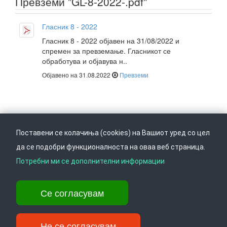
Превземи "GL-8-2022-.pdf"
Гласник 8 - 2022
Гласник 8 - 2022 објавен на 31/08/2022 и
спремен за превземање. Гласникот се
обработува и објавува н..
Објавено на 31.08.2022
Превземи
Поставени се колачиња (cookies) на Вашиот уред со цел
да се подобри функционалноста на оваа веб страница.
Следете не на
Врати се горе
Потребни ми се дополнителни информации
Се согласувам
Ул. Даме Груев 14, Катна гаража Беко на 1-виот кат, 1000 Скопје,
Тел: +389 2 3103 601 (641), Факс: +389 2 3137 149 |
info@ippo.gov.mk
Не се согласувам