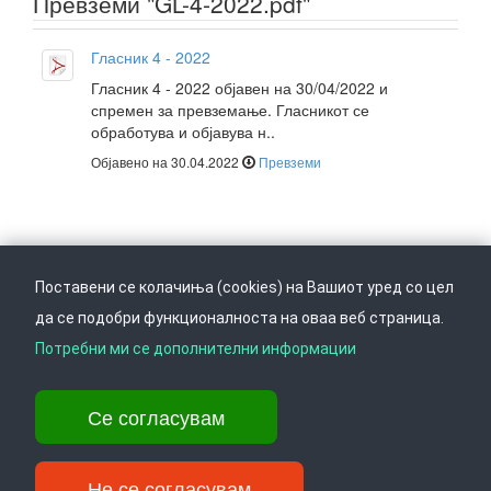
Превземи "GL-4-2022.pdf"
Гласник 4 - 2022
Гласник 4 - 2022 објавен на 30/04/2022 и
спремен за превземање. Гласникот се
обработува и објавува н..
Објавено на 30.04.2022
Превземи
Поставени се колачиња (cookies) на Вашиот уред со цел
да се подобри функционалноста на оваа веб страница.
Следете не на
Врати се горе
Потребни ми се дополнителни информации
Се согласувам
Ул. Даме Груев 14, Катна гаража Беко на 1-виот кат, 1000 Скопје,
Тел: +389 2 3103 601 (641), Факс: +389 2 3137 149 |
info@ippo.gov.mk
Не се согласувам