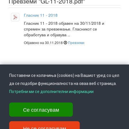
Превземи "GL-11-2018.pdf"
Гласник 11 - 2018
Гласник 11 - 2018 објавен на 30/11/2018 и
спремен за превземање. Гласникот се
обработува и објавува ..
Објавено на 30.11.2018
Превземи
Поставени се колачиња (cookies) на Вашиот уред со цел
да се подобри функционалноста на оваа веб страница.
Следете не на
Врати се горе
Потребни ми се дополнителни информации
Се согласувам
Ул. Даме Груев 14, Катна гаража Беко на 1-виот кат, 1000 Скопје,
Тел: +389 2 3103 601 (641), Факс: +389 2 3137 149 |
info@ippo.gov.mk
Не се согласувам