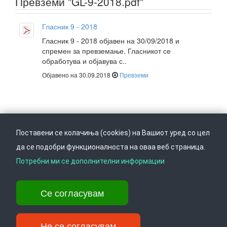
Превземи "GL-9-2018.pdf"
Гласник 9 - 2018
Гласник 9 - 2018 објавен на 30/09/2018 и
спремен за превземање. Гласникот се
обработува и објавува с..
Објавено на 30.09.2018
Превземи
Поставени се колачиња (cookies) на Вашиот уред со цел
да се подобри функционалноста на оваа веб страница.
Следете не на
Врати се горе
Потребни ми се дополнителни информации
Се согласувам
Ул. Даме Груев 14, Катна гаража Беко на 1-виот кат, 1000 Скопје,
Тел: +389 2 3103 601 (641), Факс: +389 2 3137 149 |
info@ippo.gov.mk
Не се согласувам