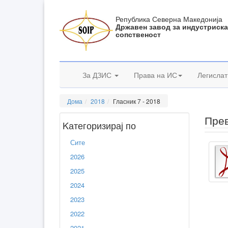
Република Северна Македонија
Државен завод за индустриск
сопственост
За ДЗИС
Права на ИС
Легислат
Дома
2018
Гласник 7 - 2018
Прев
Kатегоризирај по
Сите
2026
2025
2024
2023
2022
2021