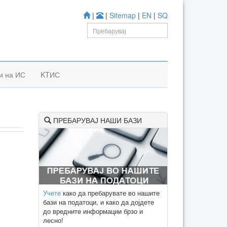
|
|
Sitemap
|
EN
|
SQ
к
и на ИС
KTИС
ПРЕБАРУВАЈ НАШИ БАЗИ
Учете
како да пребарувате во нашите
бази на податоци, и како да дојдете
до вредните информации брзо и
лесно!