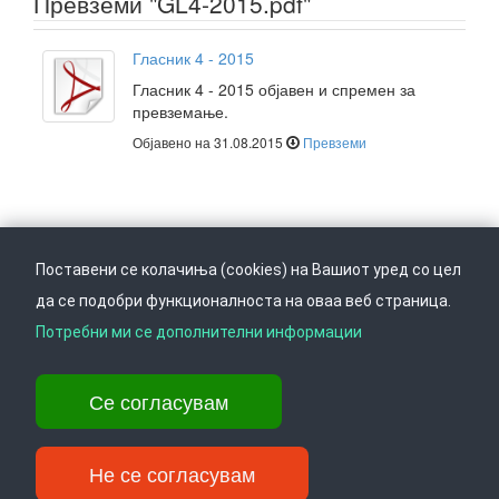
Превземи "GL4-2015.pdf"
Гласник 4 - 2015
Гласник 4 - 2015 објавен и спремен за
превземање.
Објавено на 31.08.2015
Превземи
Поставени се колачиња (cookies) на Вашиот уред со цел
да се подобри функционалноста на оваа веб страница.
Следете не на
Врати се горе
Потребни ми се дополнителни информации
Се согласувам
Ул. Даме Груев 14, Катна гаража Беко на 1-виот кат, 1000 Скопје,
Тел: +389 2 3103 601 (641), Факс: +389 2 3137 149 |
info@ippo.gov.mk
Не се согласувам
©
. ·
Privacy
·
Terms