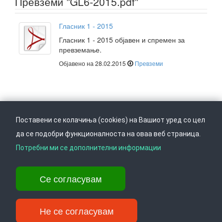
Превземи "GL6-2015.pdf"
Гласник 1 - 2015
Гласник 1 - 2015 објавен и спремен за
превземање.
Објавено на 28.02.2015
Превземи
Поставени се колачиња (cookies) на Вашиот уред со цел
да се подобри функционалноста на оваа веб страница.
Следете не на
Врати се горе
Потребни ми се дополнителни информации
Се согласувам
Ул. Даме Груев 14, Катна гаража Беко на 1-виот кат, 1000 Скопје,
Тел: +389 2 3103 601 (641), Факс: +389 2 3137 149 |
info@ippo.gov.mk
Не се согласувам
©
. ·
Privacy
·
Terms