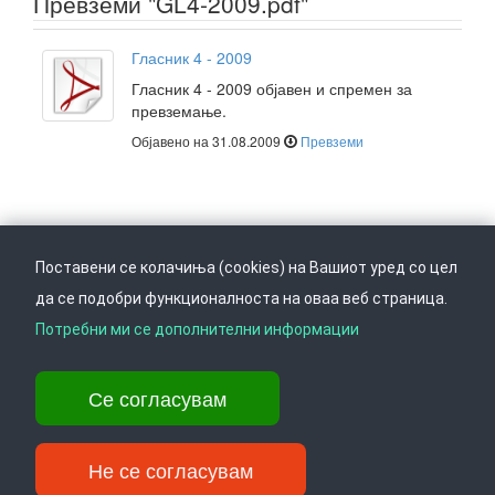
Превземи "GL4-2009.pdf"
Гласник 4 - 2009
Гласник 4 - 2009 објавен и спремен за
превземање.
Објавено на 31.08.2009
Превземи
Поставени се колачиња (cookies) на Вашиот уред со цел
да се подобри функционалноста на оваа веб страница.
Следете не на
Врати се горе
Потребни ми се дополнителни информации
Се согласувам
Ул. Даме Груев 14, Катна гаража Беко на 1-виот кат, 1000 Скопје,
Тел: +389 2 3103 601 (641), Факс: +389 2 3137 149 |
info@ippo.gov.mk
Не се согласувам
©
. ·
Privacy
·
Terms