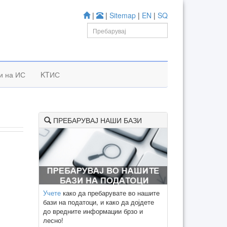
|
|
Sitemap
|
EN
|
SQ
к
и на ИС
KTИС
ПРЕБАРУВАЈ НАШИ БАЗИ
Учете
како да пребарувате во нашите
бази на податоци, и како да дојдете
до вредните информации брзо и
лесно!