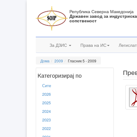
Република Северна Македонија
Државен завод за индустриск
сопственост
За ДЗИС
Права на ИС
Легислат
Дома
2009
Гласник 5 - 2009
Прев
Kатегоризирај по
Сите
2026
2025
2024
2023
2022
2021