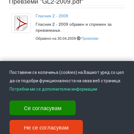
Превземи "GL2-2009.pdf"
Гласник 2 - 2009
Гласник 2 - 2009 објавен и спремен за
превземање.
Објавено на 30.04.2009
Превземи
Поставени се колачиња (cookies) на Вашиот уред со цел
да се подобри функционалноста на оваа веб страница.
Следете не на
Врати се горе
Потребни ми се дополнителни информации
Се согласувам
Ул. Даме Груев 14, Катна гаража Беко на 1-виот кат, 1000 Скопје,
Тел: +389 2 3103 601 (641), Факс: +389 2 3137 149 |
info@ippo.gov.mk
Не се согласувам
©
. ·
Privacy
·
Terms