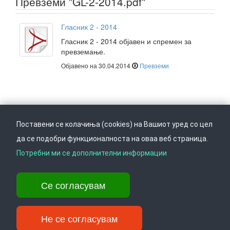
Превземи "GL-2-2014.pdf"
Гласник 2 - 2014
Гласник 2 - 2014 објавен и спремен за
превземање.
Објавено на 30.04.2014
Превземи
Поставени се колачиња (cookies) на Вашиот уред со цел
да се подобри функционалноста на оваа веб страница.
Следете не на
Врати се горе
Потребни ми се дополнителни информации
Се согласувам
Ул. Даме Груев 14, Катна гаража Беко на 1-виот кат, 1000 Скопје,
Тел: +389 2 3103 601 (641), Факс: +389 2 3137 149 |
info@ippo.gov.mk
Не се согласувам
©
. ·
Privacy
·
Terms