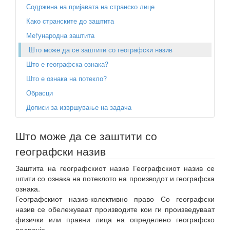
Содржина на пријавата на странско лице
Како странските до заштита
Меѓународна заштита
Што може да се заштити со географски назив
Што е географска ознака?
Што е ознака на потекло?
Обрасци
Дописи за извршување на задача
Што може да се заштити со
географски назив
Заштита на географскиот назив Географскиот назив се
штити со ознака на потеклото на производот и географска
ознака.
Географскиот назив-колективно право Со географски
назив се обележуваат производите кои ги произведуваат
физички или правни лица на определено географско
подрачје.