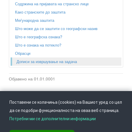
Содржина на пријавата на странско лице
Како странските до заштита
Меѓународна заштита
Што може да се заштити со географски назив
Што е географска ознака?
Што е ознака на потекло?
Обрасци
Дописи за извршување на задача
Објавено на 01.01.0001
Поставени се колачиња (cookies) на Вашиот уред со цел
да се подобри функционалноста на оваа веб страница.
Следете не на
Врати се горе
Потребни ми се дополнителни информации