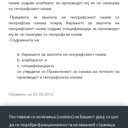
назив содржи елаборат за производот кој ќе се означува
со географскиот назив.
-Пријавата за заштита на географскиот назив со
географска ознака покрај барањето за заштита на
географскиот назив содржи спецификација за производот
кој ќе се означува со географски назив.
-Содржината на:
a. барањето за заштита на географскиот назив;
b. елаборатот и
c. спецификацијата
се утврдени со Правилникот за ознака на потекло на
производот и географската ознака.
Објавено на 03.09.2013
Поставени се колачиња (cookies) на Вашиот уред со цел
да се подобри функционалноста на оваа веб страница.