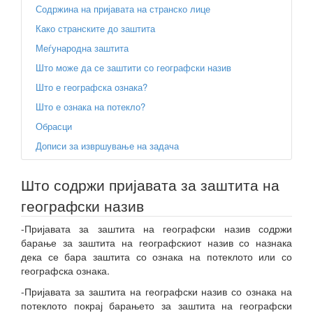
Содржина на пријавата на странско лице
Како странските до заштита
Меѓународна заштита
Што може да се заштити со географски назив
Што е географска ознака?
Што е ознака на потекло?
Обрасци
Дописи за извршување на задача
Што содржи пријавата за заштита на
географски назив
-Пријавата за заштита на географски назив содржи
барање за заштита на географскиот назив со назнака
дека се бара заштита со ознака на потеклото или со
географска ознака.
-Пријавата за заштита на географски назив со ознака на
потеклото покрај барањето за заштита на географски