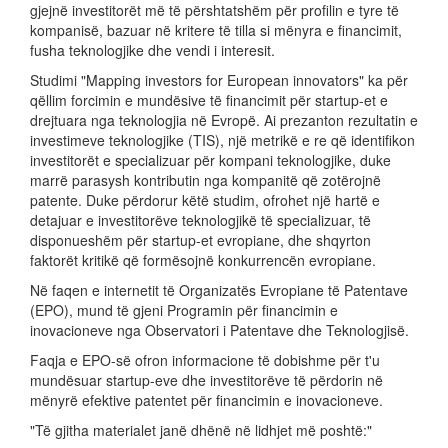
gjejnë investitorët më të përshtatshëm për profilin e tyre të
kompanisë, bazuar në kritere të tilla si mënyra e financimit,
fusha teknologjike dhe vendi i interesit.
Studimi "Mapping investors for European innovators" ka për
qëllim forcimin e mundësive të financimit për startup-et e
drejtuara nga teknologjia në Evropë. Ai prezanton rezultatin e
investimeve teknologjike (TIS), një metrikë e re që identifikon
investitorët e specializuar për kompani teknologjike, duke
marrë parasysh kontributin nga kompanitë që zotërojnë
patente. Duke përdorur këtë studim, ofrohet një hartë e
detajuar e investitorëve teknologjikë të specializuar, të
disponueshëm për startup-et evropiane, dhe shqyrton
faktorët kritikë që formësojnë konkurrencën evropiane.
Në faqen e internetit të Organizatës Evropiane të Patentave
(EPO), mund të gjeni Programin për financimin e
inovacioneve nga Observatori i Patentave dhe Teknologjisë.
Faqja e EPO-së ofron informacione të dobishme për t'u
mundësuar startup-eve dhe investitorëve të përdorin në
mënyrë efektive patentet për financimin e inovacioneve.
"Të gjitha materialet janë dhënë në lidhjet më poshtë:"