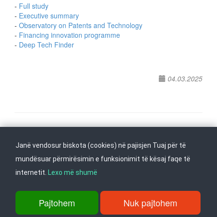
-
Full study
-
Executive summary
-
Observatory on Patents and Technology
-
Financing innovation programme
-
Deep Tech Finder
04.03.2025
Na ndiqni në
Janë vendosur biskota (cookies) në pajisjen Tuaj për të
Kthehu në fillim
mundësuar përmirësimin e funksionimit të kësaj faqe të
internetit.
Lexo më shumë
rr. Dame Gruev 14, Garazha në kate Beko, kati i 1-rë, 1000 Shkup, Tel:
+389 2 3103 601 (641), Faks: +389 2 3137 149 |
Pajtohem
Nuk pajtohem
info@ippo.gov.mk
©
2026
. ·
Privacy
·
Terms