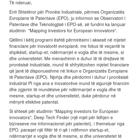
Të nderuar,
Enti Shtetëror për Pronësi Industriale, përmes Organizatës
Evropiane të Patentave (EPO), ju informon se Observatori i
Patentave dhe Teknologjisë i EPO-së, së fundmi ka lançuar
studimin "Mapping investors for European innovators".
Qëllimi i këtij programi është përmirësimi i aksesit në mjetet
financiare për inovatorët evropianë, me fokus të veçantë te
shpikësit, startup-et, ndërmarrjet e vogla dhe të mesme, si
dhe universitetet. Me menaxhimin e duhur të të drejtave të
pronësisë industriale, mund të shfrytëzohen mjetet financiare
që janë të disponueshme në linkun e Organizatës Evropiane
të Patentave (EPO). Njohja dhe përdorimi i duhur i pronësisë
industrial PI nga ana e inovatorëve mund të sigurojë financim
dhe zgjerim të mundësive për ndërmarrjet e vogla dhe të
mesme, startup-et dhe universitetet, duke përdorur në
mënyrë efektive patentat.
Si shtesë për studimin "Mapping investors for European
innovators", Deep Tech Finder (një mjet për lidhjen e
bizneseve me informacionet për patentet), i themeluar nga
EPO, paraqet një filtër të ri që i ndihmon startup-et,
ndërmarrjet e vogla dhe të mesme, si dhe universitetet të