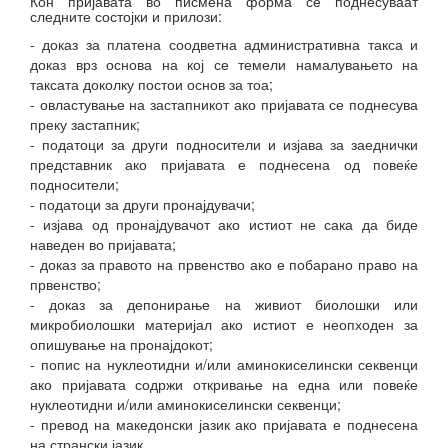
Кон пријавата во писмена форма се поднесуваат
следните состојки и прилози:
- доказ за платена соодветна административна такса и
доказ врз основа на кој се темели намалувањето на
таксата доколку постои основ за тоа;
- овластување на застапникот ако пријавата се поднесува
преку застапник;
- податоци за други подносители и изјава за заеднички
представник ако пријавата е поднесена од повеќе
подносители;
- податоци за други пронајдувачи;
- изјава од пронајдувачот ако истиот не сака да биде
наведен во пријавата;
- доказ за правото на првенство ако е побарано право на
првенство;
- доказ за депонирање на живиот биолошки или
микробиолошки материјал ако истиот е неопходен за
опишување на пронајдокот;
- попис на нуклеотидни и/или аминокиселински секвенци
ако пријавата содржи откривање на една или повеќе
нуклеотидни и/или аминокиселински секвенци;
- превод на македонски јазик ако пријавата е поднесена
на странски јазик.