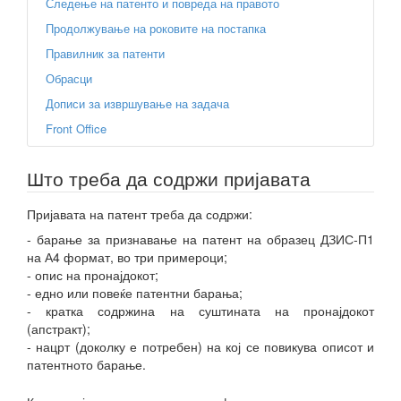
Следење на патенто и повреда на правото
Продолжување на роковите на постапка
Правилник за патенти
Обрасци
Дописи за извршување на задача
Front Office
Што треба да содржи пријавата
Пријавата на патент треба да содржи:
- барање за признавање на патент на образец ДЗИС-П1
на А4 формат, во три примероци;
- опис на пронајдокот;
- едно или повеќе патентни барања;
- кратка содржина на суштината на пронајдокот
(апстракт);
- нацрт (доколку е потребен) на кој се повикува описот и
патентното барање.