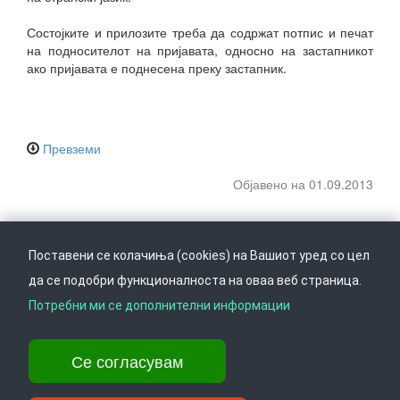
Состојките и прилозите треба да содржат потпис и печат
на подносителот на пријавата, односно на застапникот
ако пријавата е поднесена преку застапник.
Превземи
Објавено на 01.09.2013
Поставени се колачиња (cookies) на Вашиот уред со цел
да се подобри функционалноста на оваа веб страница.
Следете не на
Врати се горе
Потребни ми се дополнителни информации
Се согласувам
Ул. Даме Груев 14, Катна гаража Беко на 1-виот кат, 1000 Скопје,
Тел: +389 2 3103 601 (641), Факс: +389 2 3137 149 |